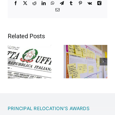
Facebook
X
Reddit
LinkedIn
WhatsApp
Telegram
Tumblr
Pinterest
Vk
Xing
Email
Related Posts
Motivation in
Entrepreneurship
the company
PRINCIPAL RELOCATION’S AWARDS